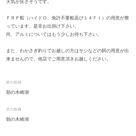
天気が良さそうです。
イ
ク
ＦＲＰ船（ハイドロ、免許不要船及び１４Ｆｔ）の用意が整
ボ
っています。是非お出掛け下さい。
ー
ド
尚、アルミについてはもう少しお待ち下さい。
また、わかさぎ釣りでお越しの方はサシなどの餌の用意が出
来ませんので、他店でご用意頂きお越しください。
投
前の投稿
稿
朝の木崎湖
ナ
ビ
次の投稿
ゲ
朝の木崎湖
ー
シ