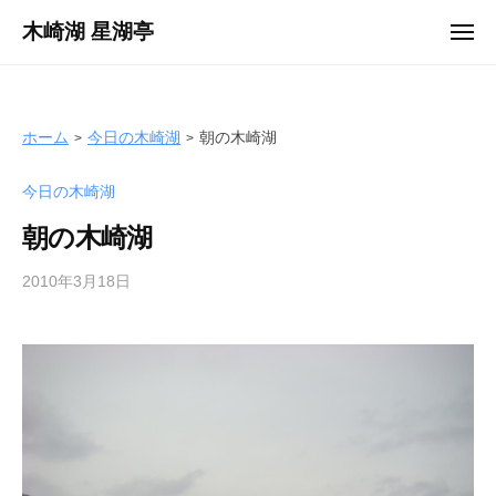
ュ
コ
ー
木崎湖 星湖亭
メ
ン
ニ
長
ュ
テ
ー
野
ン
県
ツ
ホーム
今日の木崎湖
朝の木崎湖
大
へ
町
今日の木崎湖
ス
市
キ
の
朝の木崎湖
ッ
レ
プ
2010年3月18日
b
ン
y
タ
s
ル
e
ボ
i
ー
k
ト
o
/
t
バ
e