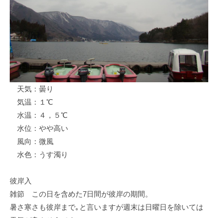
ス
i
ボ
_
ー
w
ト
e
/
b
ス
ワ
天気：曇り
ン
気温：１℃
ボ
ー
水温：４，５℃
ト
水位：やや高い
/
風向：微風
貸
水色：うす濁り
し
竿
彼岸入
/
雑節 この日を含めた7日間が彼岸の期間。
ウ
暑さ寒さも彼岸まで｡と言いますが週末は日曜日を除いては
エ