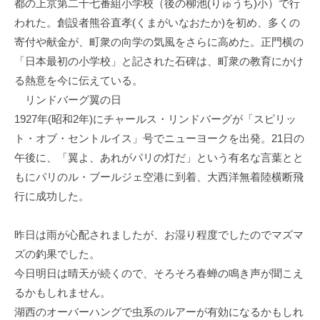
都の上京第二十七番組小学校（後の柳池(りゅうち)小）で行
イ
われた。創設者熊谷直孝(くまがいなおたか)を初め、多くの
ク
寄付や献金が、町衆の向学の気風をさらに高めた。正門横の
ボ
「日本最初の小学校」と記された石碑は、町衆の教育にかけ
ー
ド
る熱意を今に伝えている。
リンドバーグ翼の日
1927年(昭和2年)にチャールス・リンドバーグが「スピリッ
ト・オブ・セントルイス」号でニューヨークを出発。21日の
午後に、「翼よ、あれがパリの灯だ」という有名な言葉とと
もにパリのル・ブールジェ空港に到着、大西洋無着陸横断飛
行に成功した。
昨日は雨が心配されましたが、お湿り程度でしたのでマズマ
ズの釣果でした。
今日明日は晴天が続くので、そろそろ春蝉の鳴き声が聞こえ
るかもしれません。
湖西のオーバーハングで虫系のルアーが有効になるかもしれ