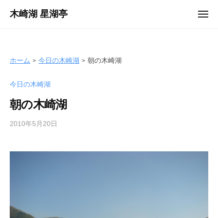
ュ
コ
ー
木崎湖 星湖亭
メ
ン
ニ
長
ュ
テ
ー
野
ン
県
ツ
ホーム
今日の木崎湖
朝の木崎湖
大
へ
町
今日の木崎湖
ス
市
キ
の
朝の木崎湖
ッ
レ
プ
2010年5月20日
b
ン
y
タ
s
ル
e
ボ
i
ー
k
ト
o
/
t
バ
e