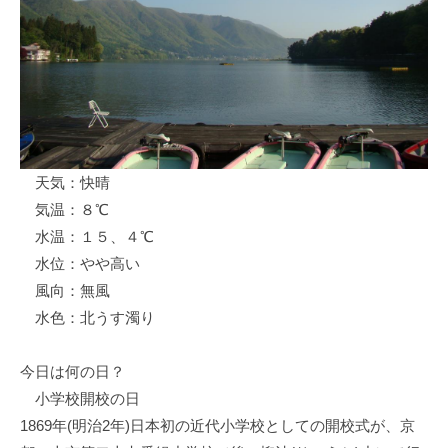
ス
i
ボ
_
ー
w
ト
e
/
b
ス
ワ
天気：快晴
ン
気温：８℃
ボ
ー
水温：１５、４℃
ト
水位：やや高い
/
風向：無風
貸
水色：北うす濁り
し
竿
今日は何の日？
/
小学校開校の日
ウ
1869年(明治2年)日本初の近代小学校としての開校式が、京
エ