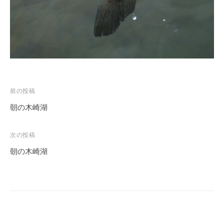
投
前の投稿
稿
朝の木崎湖
ナ
ビ
次の投稿
ゲ
朝の木崎湖
ー
シ
ョ
ン