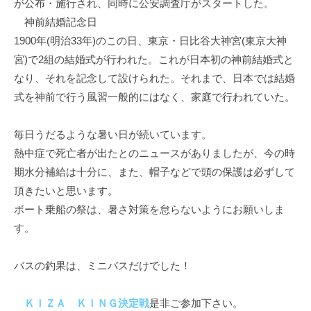
が公布・施行され、同時に公安調査庁がスタートした。
イ
神前結婚記念日
ク
1900年(明治33年)のこの日、東京・日比谷大神宮(東京大神
ボ
宮)で2組の結婚式が行われた。これが日本初の神前結婚式と
ー
ド
なり、それを記念して設けられた。それまで、日本では結婚
式を神前で行う風習一般的にはなく、家庭で行われていた。
毎日うだるような暑い日が続いています。
熱中症で死亡者が出たとのニュースがありましたが、今の時
期水分補給は十分に、また、帽子などで頭の保護は必ずして
頂きたいと思います。
ボート乗船の祭は、暑さ対策を怠らないようにお願いしま
す。
バスの釣果は、ミニバスだけでした！
ＫＩＺＡ ＫＩＮＧ決定戦
是非ご参加下さい。