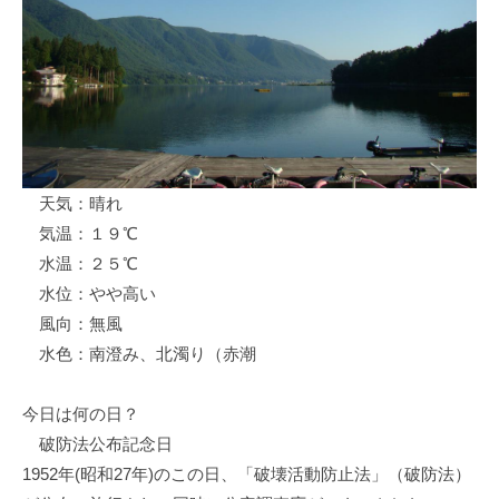
ス
i
ボ
_
ー
w
ト
e
/
b
ス
ワ
天気：晴れ
ン
気温：１９℃
ボ
ー
水温：２５℃
ト
水位：やや高い
/
風向：無風
貸
水色：南澄み、北濁り（赤潮
し
竿
今日は何の日？
/
破防法公布記念日
ウ
1952年(昭和27年)のこの日、「破壊活動防止法」（破防法）
エ