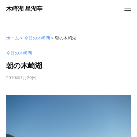
ュ
コ
ー
木崎湖 星湖亭
メ
ン
ニ
長
ュ
テ
ー
野
ン
県
ツ
ホーム
今日の木崎湖
朝の木崎湖
大
へ
町
今日の木崎湖
ス
市
キ
の
朝の木崎湖
ッ
レ
プ
2010年7月20日
b
ン
y
タ
s
ル
e
ボ
i
ー
k
ト
o
/
t
バ
e