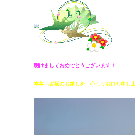
ト
e
/
i
バ
k
ス
o
ボ
t
e
ー
i
ト
_
/
明けましておめでとうございます！
w
ス
e
ワ
本年も皆様のお越しを、心よりお待ち申し
b
ン
ボ
ー
ト
/
貸