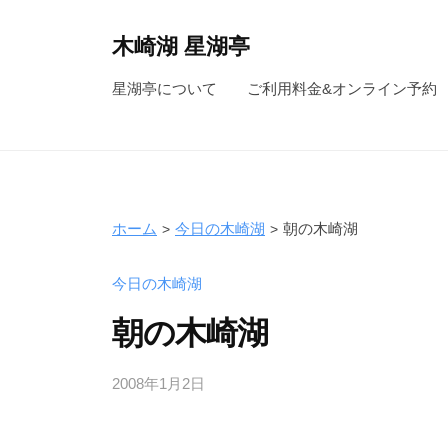
コ
ン
木崎湖 星湖亭
テ
長
星湖亭について
ご利用料金&オンライン予約
ン
野
ツ
県
へ
大
ス
町
キ
市
ホーム
今日の木崎湖
朝の木崎湖
ッ
の
レ
プ
今日の木崎湖
ン
朝の木崎湖
タ
ル
2008年1月2日
b
ボ
y
ー
s