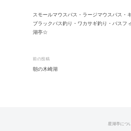
スモールマウスバス・ラージマウスバス・
ブラックバス釣り・ワカサギ釣り・バスフ
湖亭☆
投
前の投稿
稿
朝の木崎湖
ナ
ビ
ゲ
ー
シ
星湖亭につ
ョ