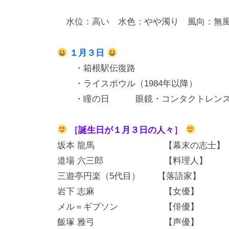
水位：高い 水色：やや濁り 風向：無
１月３日
・箱根駅伝復路
・ライスボウル（1984年以降）
・瞳の日 眼鏡・コンタクトレンズ
［誕生日が１月３日の人々］
坂本 龍馬 【幕末の志士】 
道場 六三郎 【料理人】 
三遊亭円楽（5代目） 【落語家】 
岩下 志麻 【女優】 
メル＝ギブソン 【俳優】 
飯塚 雅弓 【声優】 