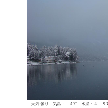
し
竿
/
ウ
エ
イ
ク
ボ
ー
ド
天気:曇り 気温：－４℃ 水温：４．８