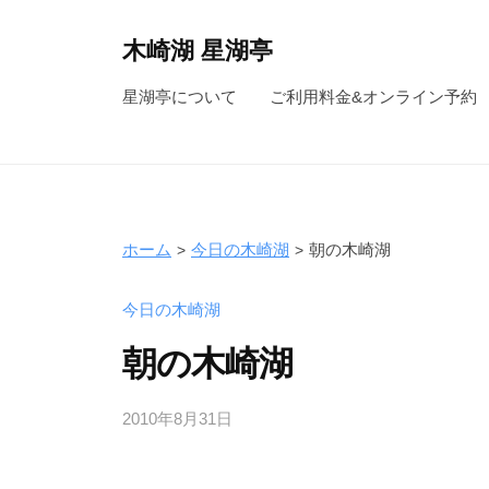
コ
ン
木崎湖 星湖亭
テ
長
星湖亭について
ご利用料金&オンライン予約
ン
野
ツ
県
へ
大
ス
町
キ
市
ホーム
今日の木崎湖
朝の木崎湖
ッ
の
レ
プ
今日の木崎湖
ン
朝の木崎湖
タ
ル
2010年8月31日
b
ボ
y
ー
s