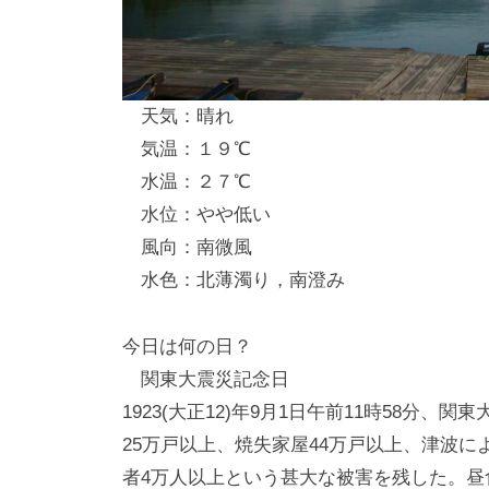
し
竿
/
天気：晴れ
ウ
気温：１９℃
エ
水温：２７℃
イ
水位：やや低い
ク
風向：南微風
ボ
ー
水色：北薄濁り，南澄み
ド
今日は何の日？
関東大震災記念日
1923(大正12)年9月1日午前11時58分、
25万戸以上、焼失家屋44万戸以上、津波に
者4万人以上という甚大な被害を残した。