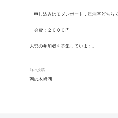
申し込みはモダンボート，星湖亭どちらで
会費：２０００円
大勢の参加者を募集しています。
投
前の投稿
稿
朝の木崎湖
ナ
ビ
ゲ
ー