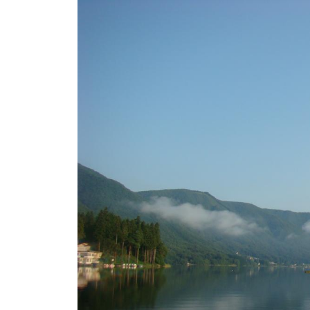
ト
e
/
i
バ
k
ス
o
ボ
t
e
ー
i
ト
_
/
w
ス
e
ワ
b
ン
ボ
ー
ト
/
貸