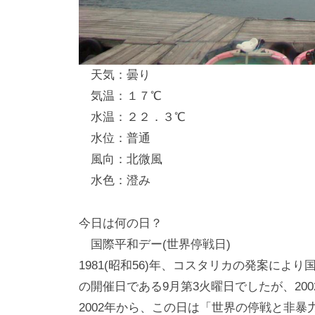
し
竿
/
天気：曇り
ウ
気温：１７℃
エ
水温：２２．３℃
イ
水位：普通
ク
風向：北微風
ボ
ー
水色：澄み
ド
今日は何の日？
国際平和デー(世界停戦日)
1981(昭和56)年、コスタリカの発案によ
の開催日である9月第3火曜日でしたが、200
2002年から、この日は「世界の停戦と非