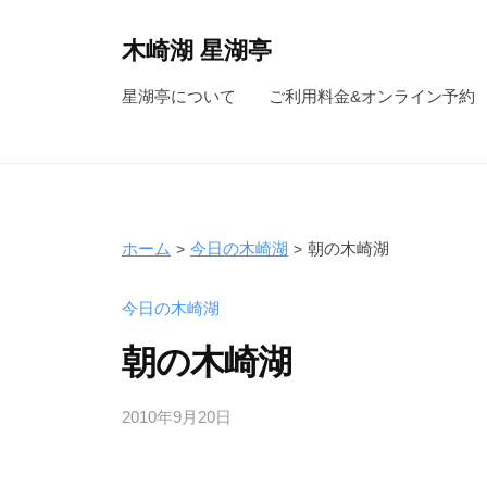
コ
ン
木崎湖 星湖亭
テ
長
星湖亭について
ご利用料金&オンライン予約
ン
野
ツ
県
へ
大
ス
町
キ
市
ホーム
今日の木崎湖
朝の木崎湖
ッ
の
レ
プ
今日の木崎湖
ン
朝の木崎湖
タ
ル
2010年9月20日
b
ボ
y
ー
s