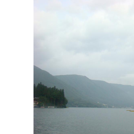
ト
e
/
i
バ
k
ス
o
ボ
t
e
ー
i
ト
_
/
w
ス
e
ワ
b
ン
ボ
ー
ト
/
貸