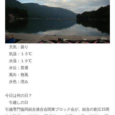
ス
i
ボ
_
ー
w
ト
e
/
b
ス
ワ
天気：曇り
ン
気温：１３℃
ボ
ー
水温：１９℃
ト
水位：普通
/
風向：無風
貸
水色：澄み
し
竿
今日は何の日？
/
引越しの日
ウ
引越専門協同組合連合会関東ブロック会が、組合の創立15周
エ