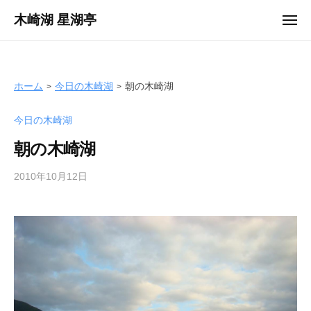
ュ
コ
ー
木崎湖 星湖亭
メ
ン
ニ
長
ュ
テ
ー
野
ン
県
ツ
ホーム
今日の木崎湖
朝の木崎湖
大
へ
町
今日の木崎湖
ス
市
キ
の
朝の木崎湖
ッ
レ
プ
2010年10月12日
b
ン
y
タ
s
ル
e
ボ
i
ー
k
ト
o
/
t
バ
e