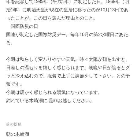
年を記念して1989年（平成1年）に制定した日。1868年（明
イ
治1年）に明治天皇が現在の皇居に移ったのが10月13日であ
ク
ったことが、この日を選んだ理由とのこと。
ボ
国際防災の日
ー
ド
国連が制定した国際防災デー。毎年10月の第2水曜日にあた
る。
今週は秋らしく変わりやすい天気。時々太陽が顔を出すと、
日差しの温もりを嬉しく感じられます。朝晩や日が陰るとグ
ッと冷え込むので、服装で上手に調節をして下さい。との予
報です。
今朝は暖かく感じられる陽気になっています。
釣れている木崎湖に,是非お越しください。
投
前の投稿
稿
朝の木崎湖