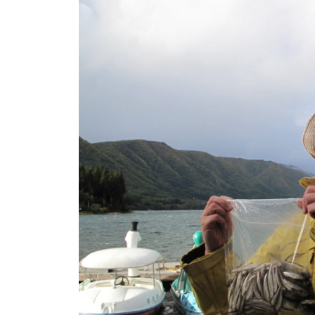
ト
e
/
i
バ
k
ス
o
ボ
t
e
ー
i
ト
_
/
w
ス
e
ワ
b
ン
ボ
ー
ト
/
貸