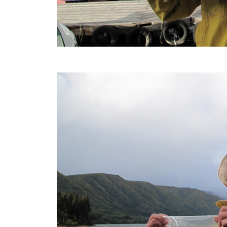
し
竿
/
ウ
エ
イ
ク
ボ
ー
ド