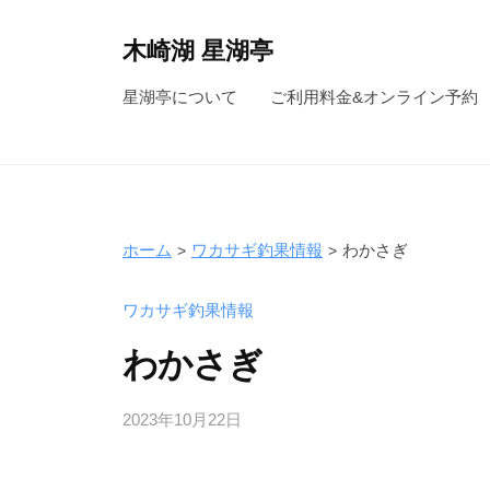
コ
ン
木崎湖 星湖亭
テ
長
星湖亭について
ご利用料金&オンライン予約
ン
野
ツ
県
へ
大
ス
町
キ
市
ホーム
ワカサギ釣果情報
わかさぎ
ッ
の
レ
プ
ワカサギ釣果情報
ン
わかさぎ
タ
ル
2023年10月22日
b
ボ
y
ー
s