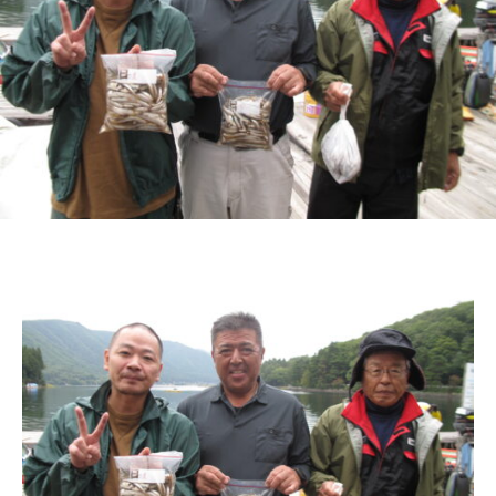
ス
i
ボ
_
ー
w
ト
e
/
b
ス
ワ
ン
ボ
ー
ト
/
貸
し
竿
/
ウ
エ