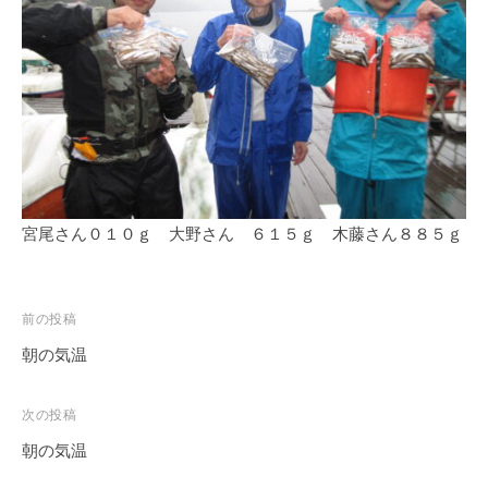
宮尾さん０１０ｇ 大野さん ６１５ｇ 木藤さん８８５ｇ
投
前の投稿
稿
朝の気温
ナ
ビ
次の投稿
ゲ
朝の気温
ー