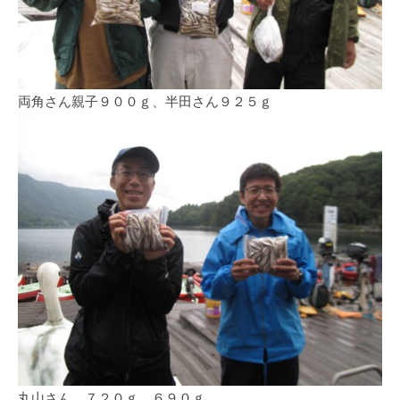
イ
ク
ボ
ー
ド
両角さん親子９００ｇ、半田さん９２５ｇ
丸山さん ７２０ｇ、６９０ｇ