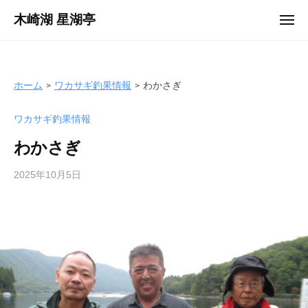
ュ
コ
ー
木崎湖 星湖亭
メ
ン
ニ
長
ュ
テ
ー
野
ン
県
ツ
ホーム
ワカサギ釣果情報
わかさぎ
大
へ
町
ワカサギ釣果情報
ス
市
キ
の
わかさぎ
ッ
レ
プ
2025年10月5日
b
ン
y
タ
s
ル
e
ボ
i
ー
k
ト
o
/
t
バ
e