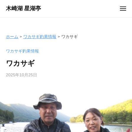
ュ
コ
ー
木崎湖 星湖亭
メ
ン
ニ
長
ュ
テ
ー
野
ン
県
ツ
ホーム
ワカサギ釣果情報
ワカサギ
大
へ
町
ワカサギ釣果情報
ス
市
キ
の
ワカサギ
ッ
レ
プ
2025年10月25日
b
ン
y
タ
s
ル
e
ボ
i
ー
k
ト
o
/
t
バ
e