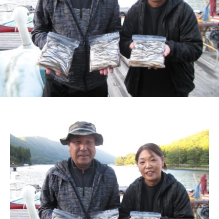
ス
i
ボ
_
ー
w
ト
e
/
b
ス
ワ
ン
ボ
ー
ト
/
貸
し
竿
/
ウ
エ