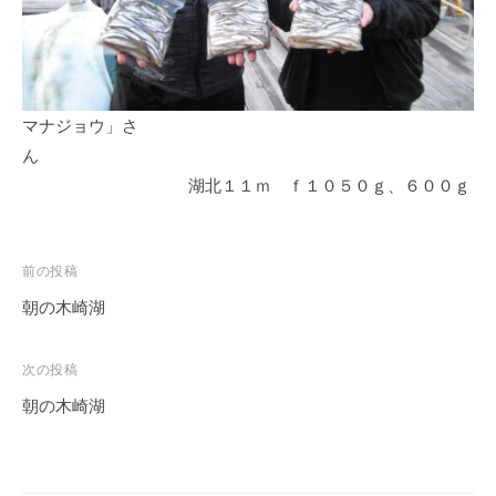
イ
ク
ボ
ー
ド
マナジョウ」さ
ん
湖北１１ｍ ｆ１０５０ｇ、６００ｇ
投
前の投稿
稿
朝の木崎湖
ナ
ビ
次の投稿
ゲ
朝の木崎湖
ー
シ
ョ