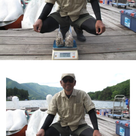
ス
i
ボ
_
ー
w
ト
e
/
b
ス
ワ
ン
ボ
ー
ト
/
貸
し
竿
/
ウ
エ