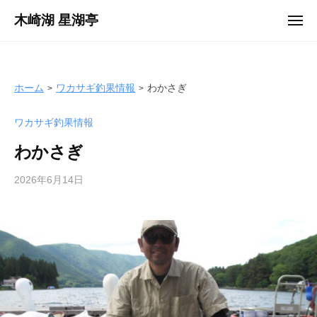
ュ
コ
ー
木崎湖 星湖亭
メ
ン
ニ
長
ュ
テ
ー
野
ン
県
ツ
ホーム
ワカサギ釣果情報
わかさぎ
大
へ
町
ワカサギ釣果情報
ス
市
キ
の
わかさぎ
ッ
レ
プ
2026年6月14日
b
ン
y
タ
s
ル
e
ボ
i
ー
k
ト
o
/
t
バ
e