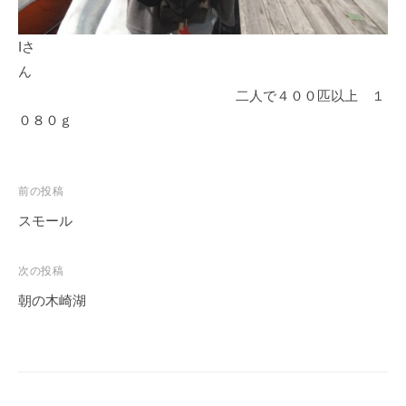
Iさ
ん
二人で４００匹以上 １
０８０ｇ
投
前の投稿
稿
スモール
ナ
ビ
次の投稿
ゲ
朝の木崎湖
ー
シ
ョ
ン