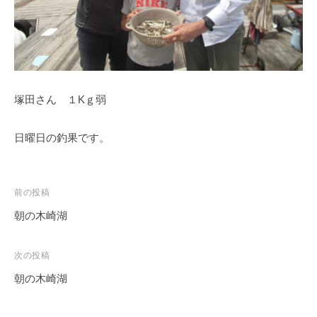
イ
ク
ボ
ー
ド
塚田さん １Kｇ弱
日曜日の釣果です。
投
前の投稿
稿
朝の木崎湖
ナ
ビ
次の投稿
ゲ
朝の木崎湖
ー
シ