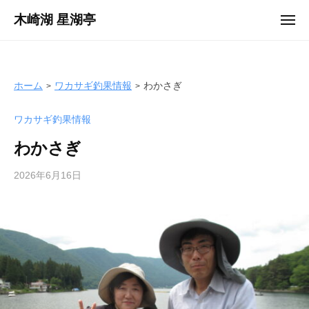
ュ
コ
ー
木崎湖 星湖亭
メ
ン
ニ
長
ュ
テ
ー
野
ン
県
ツ
ホーム
ワカサギ釣果情報
わかさぎ
大
へ
町
ワカサギ釣果情報
ス
市
キ
の
わかさぎ
ッ
レ
プ
2026年6月16日
b
ン
y
タ
s
ル
e
ボ
i
ー
k
ト
o
/
t
バ
e