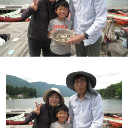
ス
i
ボ
_
ー
w
ト
e
/
b
ス
ワ
ン
ボ
ー
ト
/
貸
し
竿
/
ウ
エ