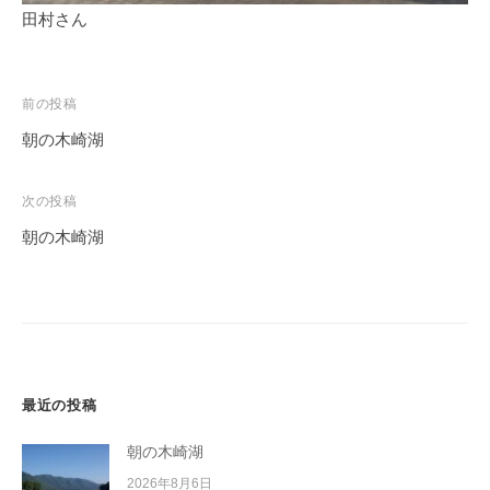
田村さん
投
前の投稿
稿
朝の木崎湖
ナ
ビ
次の投稿
ゲ
朝の木崎湖
ー
シ
ョ
ン
最近の投稿
朝の木崎湖
2026年8月6日