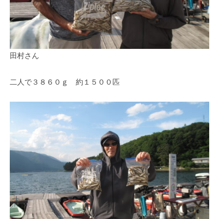
イ
ク
ボ
ー
ド
田村さん
二人で３８６０ｇ 約１５００匹