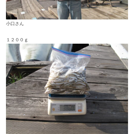
小口さん
１２００ｇ