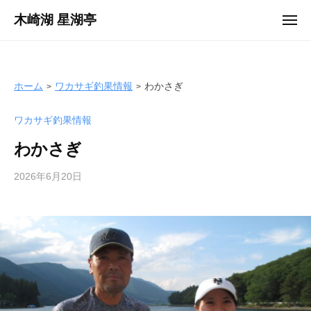
ュ
コ
ー
木崎湖 星湖亭
メ
ン
ニ
長
ュ
テ
ー
野
ン
県
ツ
ホーム
ワカサギ釣果情報
わかさぎ
大
へ
町
ワカサギ釣果情報
ス
市
キ
の
わかさぎ
ッ
レ
プ
2026年6月20日
b
ン
y
タ
s
ル
e
ボ
i
ー
k
ト
o
/
t
バ
e