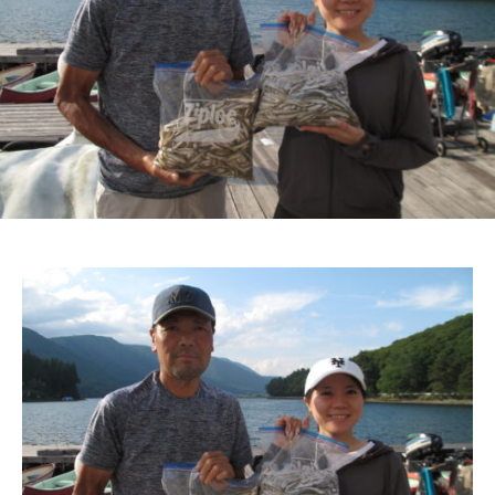
ス
i
ボ
_
ー
w
ト
e
/
b
ス
ワ
ン
ボ
ー
ト
/
貸
し
竿
/
ウ
エ