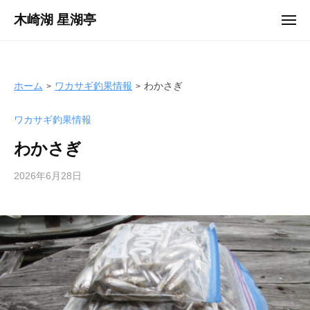
ュ
コ
ー
木崎湖 星湖亭
メ
ン
ニ
長
ュ
テ
ー
野
ン
県
ツ
ホーム
ワカサギ釣果情報
わかさぎ
大
へ
町
ワカサギ釣果情報
ス
市
キ
の
わかさぎ
ッ
レ
プ
2026年6月28日
b
ン
y
タ
s
ル
e
ボ
i
ー
k
ト
o
/
t
バ
e