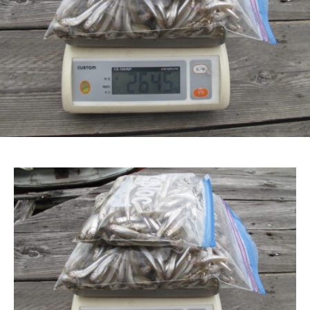
ス
i
ボ
_
ー
w
ト
e
/
b
ス
ワ
ン
ボ
ー
ト
/
貸
し
竿
/
ウ
エ