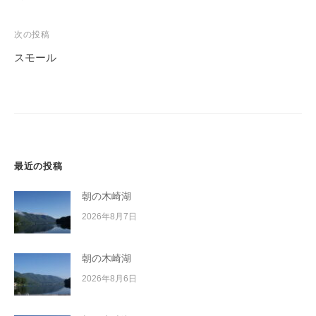
ナ
ビ
次の投稿
ゲ
スモール
ー
シ
ョ
ン
最近の投稿
朝の木崎湖
2026年8月7日
朝の木崎湖
2026年8月6日