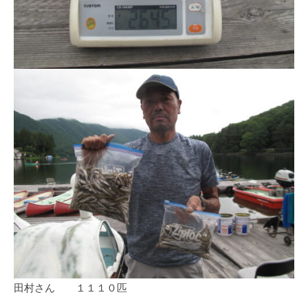
イ
ク
ボ
ー
ド
田村さん １１１０匹