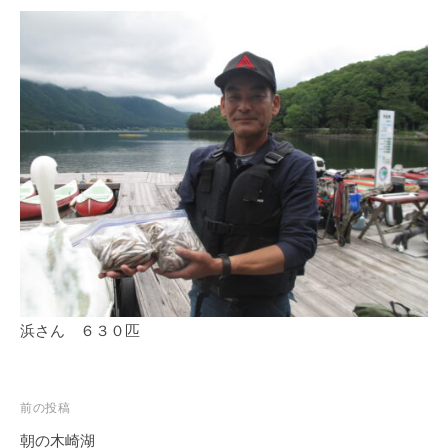
浜さん ６３０匹
投
前の投稿
稿
朝の木崎湖