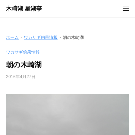
ュ
コ
ー
木崎湖 星湖亭
メ
ン
ニ
長
ュ
テ
ー
野
ン
県
ツ
ホーム
ワカサギ釣果情報
朝の木崎湖
大
へ
町
ワカサギ釣果情報
ス
市
キ
の
朝の木崎湖
ッ
レ
プ
2016年4月27日
b
ン
y
タ
s
ル
e
ボ
i
ー
k
ト
o
/
t
バ
e