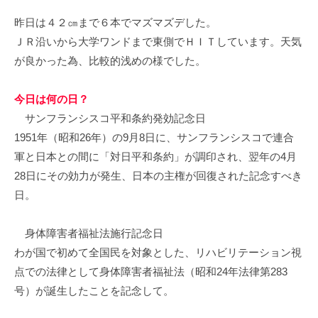
イ
昨日は４２㎝まで６本でマズマズデした。
ク
ＪＲ沿いから大学ワンドまで東側でＨＩＴしています。天気
ボ
が良かった為、比較的浅めの様でした。
ー
ド
今日は何の日？
サンフランシスコ平和条約発効記念日
1951年（昭和26年）の9月8日に、サンフランシスコで連合
軍と日本との間に「対日平和条約」が調印され、翌年の4月
28日にその効力が発生、日本の主権が回復された記念すべき
日。
身体障害者福祉法施行記念日
わが国で初めて全国民を対象とした、リハビリテーション視
点での法律として身体障害者福祉法（昭和24年法律第283
号）が誕生したことを記念して。