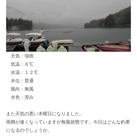
ス
i
ボ
_
ー
w
ト
e
/
b
ス
ワ
天気：強雨
ン
気温：６℃
ボ
ー
水温：１２℃
ト
水位：普通
/
風向：無風
貸
水色：澄み
し
竿
また天気の悪い木曜日になりました。
/
雨脚が速くなっていますが無風状態です。今日はどんな釣果
ウ
になるのでしょうか。
エ