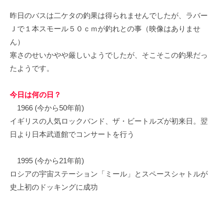
イ
昨日のバスは二ケタの釣果は得られませんでしたが、ラバー
ク
Ｊで１本スモール５０ｃｍが釣れとの事（映像はありませ
ボ
ん）
ー
ド
寒さのせいかやや厳しいようでしたが、そこそこの釣果だっ
たようです。
今日は何の日？
1966 (今から50年前)
イギリスの人気ロックバンド、ザ・ビートルズが初来日。翌
日より日本武道館でコンサートを行う
1995 (今から21年前)
ロシアの宇宙ステーション「ミール」とスペースシャトルが
史上初のドッキングに成功