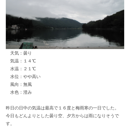
ス
i
ボ
_
ー
w
ト
e
/
b
ス
ワ
天気：曇り
ン
気温：１４℃
ボ
ー
水温：２１℃
ト
水位：やや高い
/
風向：無風
貸
水色：澄み
し
竿
昨日の日中の気温は最高で１６度と梅雨寒の一日でした。
/
今日もどんよりとした曇り空、夕方からは雨になりそうで
ウ
す。
エ