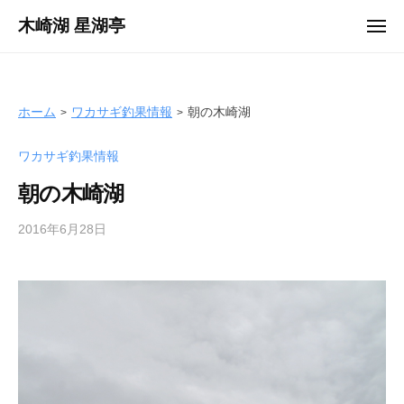
ュ
コ
ー
木崎湖 星湖亭
メ
ン
ニ
長
ュ
テ
ー
野
ン
県
ツ
ホーム
ワカサギ釣果情報
朝の木崎湖
大
へ
町
ワカサギ釣果情報
ス
市
キ
の
朝の木崎湖
ッ
レ
プ
2016年6月28日
b
ン
y
タ
s
ル
e
ボ
i
ー
k
ト
o
/
t
バ
e