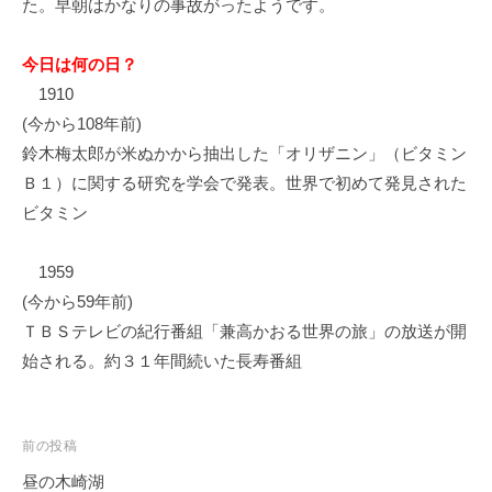
た。早朝はかなりの事故がったようです。
イ
ク
今日は何の日？
ボ
1910
ー
ド
(今から108年前)
鈴木梅太郎が米ぬかから抽出した「オリザニン」（ビタミン
Ｂ１）に関する研究を学会で発表。世界で初めて発見された
ビタミン
1959
(今から59年前)
ＴＢＳテレビの紀行番組「兼高かおる世界の旅」の放送が開
始される。約３１年間続いた長寿番組
投
前の投稿
稿
昼の木崎湖