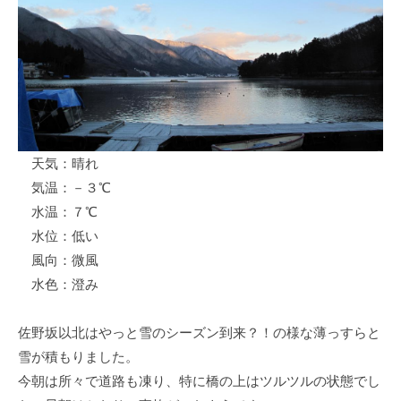
ス
i
ボ
_
ー
w
ト
e
/
b
ス
ワ
天気：晴れ
ン
気温：－３℃
ボ
ー
水温：７℃
ト
水位：低い
/
風向：微風
貸
水色：澄み
し
竿
佐野坂以北はやっと雪のシーズン到来？！の様な薄っすらと
/
雪が積もりました。
ウ
今朝は所々で道路も凍り、特に橋の上はツルツルの状態でし
エ