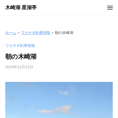
ュ
コ
ー
木崎湖 星湖亭
メ
ン
ニ
長
ュ
テ
ー
野
ン
県
ツ
ホーム
ワカサギ釣果情報
朝の木崎湖
大
へ
町
ワカサギ釣果情報
ス
市
キ
の
朝の木崎湖
ッ
レ
プ
2018年12月12日
b
ン
y
タ
s
ル
e
ボ
i
ー
k
ト
o
/
t
バ
e