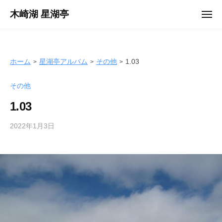
ュ
コ
ー
木崎湖 星湖亭
メ
ン
ニ
長
ュ
テ
ー
野
ン
県
ツ
ホーム
星湖亭アルバム
その他
1.03
大
へ
町
その他
ス
市
キ
の
1.03
ッ
レ
プ
2022年1月3日
b
ン
y
タ
s
ル
e
ボ
i
ー
k
ト
o
/
t
バ
e