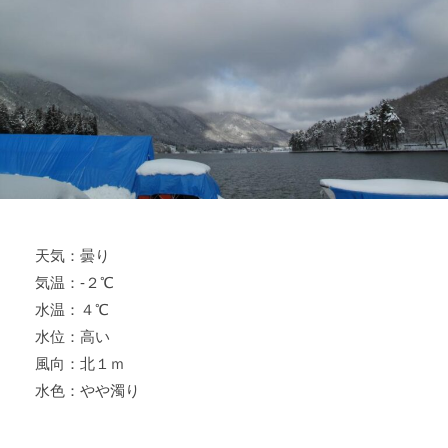
ス
i
ボ
_
ー
w
ト
e
/
b
ス
ワ
ン
ボ
ー
天気：曇り
ト
気温：-２℃
/
貸
水温：４℃
し
水位：高い
竿
風向：北１ｍ
/
水色：やや濁り
ウ
エ