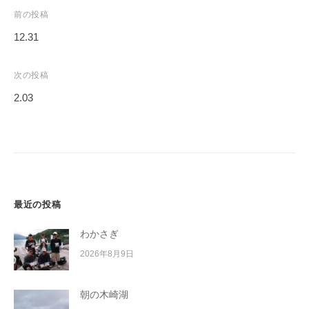
イ
投
前の投稿
ク
稿
12.31
ボ
ナ
ー
ビ
次の投稿
ド
ゲ
2.03
ー
シ
ョ
ン
最近の投稿
わかさぎ
2026年8月9日
朝の木崎湖