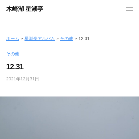
ュ
コ
ー
木崎湖 星湖亭
メ
ン
ニ
長
ュ
テ
ー
野
ン
県
ツ
ホーム
星湖亭アルバム
その他
12.31
大
へ
町
その他
ス
市
キ
の
12.31
ッ
レ
プ
2021年12月31日
b
ン
y
タ
s
ル
e
ボ
i
ー
k
ト
o
/
t
バ
e