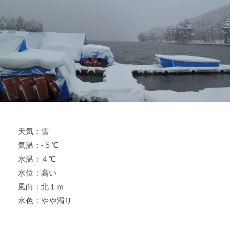
ス
i
ボ
_
ー
w
ト
e
/
b
ス
ワ
ン
ボ
ー
天気：雪
ト
気温：-５℃
/
貸
水温：４℃
し
水位：高い
竿
風向：北１ｍ
/
水色：やや濁り
ウ
エ