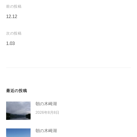
イ
投
前の投稿
ク
稿
12.12
ボ
ナ
ー
ビ
次の投稿
ド
ゲ
1.03
ー
シ
ョ
ン
最近の投稿
朝の木崎湖
2026年8月8日
朝の木崎湖