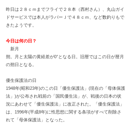
イ
昨日は２８ｃｍまでフライで２８本（西村さん）、丸山ガイ
ク
ドサービスでは本人がラバーＪで４８ｃｍ、など数釣りもで
ボ
きたようです。
ー
ド
今日は何の日？
新月
朔。月と太陽の黄経差が0°となる日。旧暦ではこの日が暦月
の朔日となる。
優生保護法の日
1948年(昭和23年)のこの日「優生保護法」(現在の「母体保護
法」)が公布され戦前の「国民優生法」が、戦後の日本の状
況にあわせて「優生保護法」に改正された。「優生保護法」
は、1996年(平成8年)に性思想に関する条項がすべて削除さ
れて「母体保護法」となった。