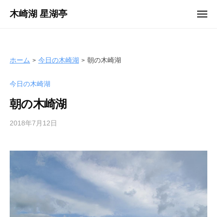
ュ
コ
ー
木崎湖 星湖亭
メ
ン
ニ
長
ュ
テ
ー
野
ン
県
ツ
ホーム
今日の木崎湖
朝の木崎湖
大
へ
町
今日の木崎湖
ス
市
キ
の
朝の木崎湖
ッ
レ
プ
2018年7月12日
b
ン
y
タ
s
ル
e
ボ
i
ー
k
ト
o
/
t
バ
e