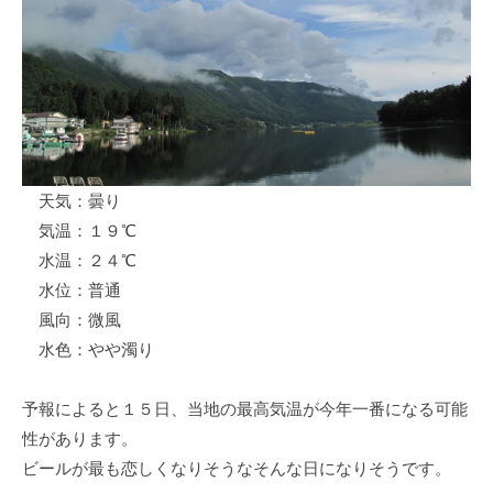
ス
i
ボ
_
ー
w
ト
e
/
b
ス
ワ
天気：曇り
ン
気温：１９℃
ボ
ー
水温：２４℃
ト
水位：普通
/
風向：微風
貸
水色：やや濁り
し
竿
予報によると１５日、当地の最高気温が今年一番になる可能
/
性があります。
ウ
ビールが最も恋しくなりそうなそんな日になりそうです。
エ