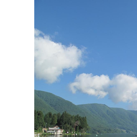
ト
e
/
i
バ
k
ス
o
ボ
t
e
ー
i
ト
_
/
w
ス
e
ワ
b
ン
ボ
ー
ト
/
貸