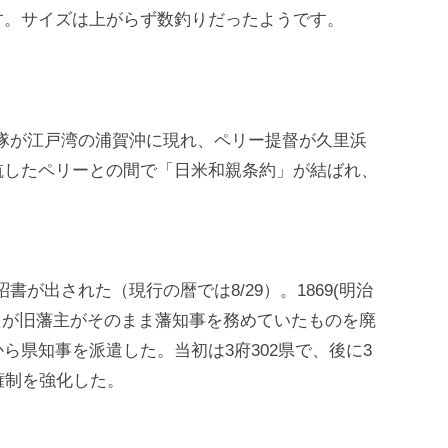
す。サイズは上がらず数釣りだったようです。
船艦隊が江戸湾の浦賀沖に現れ、ペリー提督が久里浜
航したペリーとの間で「日米和親条約」が結ばれ、
詔書が出された（現行の暦では8/29）。1869(明治
たが旧藩主がそのまま藩知事を務めていたものを廃
ら県知事を派遣した。当初は3府302県で、後に3
権制を強化した。