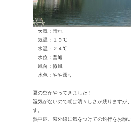
し
竿
/
天気：晴れ
ウ
気温：１９℃
エ
水温：２４℃
イ
水位：普通
ク
風向：微風
ボ
ー
水色：やや濁り
ド
夏の空がやってきました！
湿気がないので朝は清々しさが残りますが
す。
熱中症、紫外線に気をつけての釣行をお願