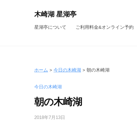
コ
ン
木崎湖 星湖亭
テ
長
星湖亭について
ご利用料金&オンライン予約
ン
野
ツ
県
へ
大
ス
町
キ
市
ホーム
今日の木崎湖
朝の木崎湖
ッ
の
レ
プ
今日の木崎湖
ン
朝の木崎湖
タ
ル
2018年7月13日
b
ボ
y
ー
s