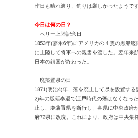
昨日も晴れ渡り、釣りは厳しかったようで
今日は何の日？
ペリー上陸記念日
1853年(嘉永6年)にアメリカの４隻の黒
に上陸して将軍への親書を渡した。翌年来
日本の鎖国が終わった。
廃藩置県の日
1871(明治4)年、藩を廃止して県を設置する
2)年の版籍奉還で江戸時代の藩はなくなっ
止し、廃藩置県を断行し、各県に中央政府か
府72県に改廃。これにより、政府は中央集