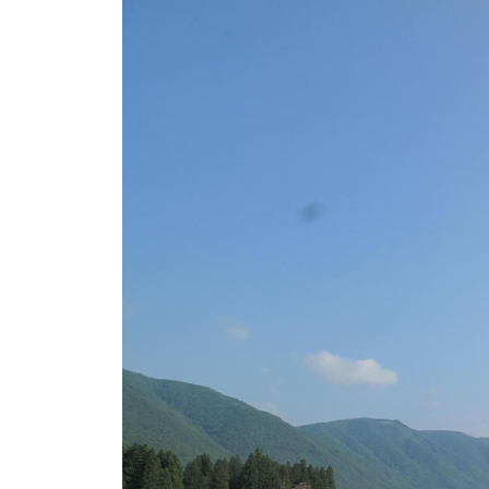
ト
e
/
i
バ
k
ス
o
ボ
t
e
ー
i
ト
_
/
w
ス
e
ワ
b
ン
ボ
ー
ト
/
貸