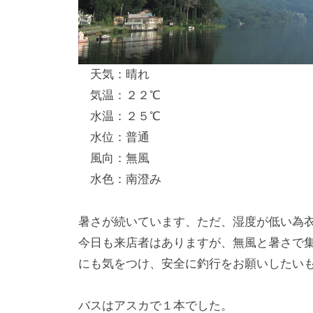
し
竿
/
天気：晴れ
ウ
気温：２２℃
エ
水温：２５℃
イ
水位：普通
ク
風向：無風
ボ
ー
水色：南澄み
ド
暑さが続いています、ただ、湿度が低い為
今日も来店者はありますが、無風と暑さで
にも気をつけ、安全に釣行をお願いしたい
バスはアスカで１本でした。