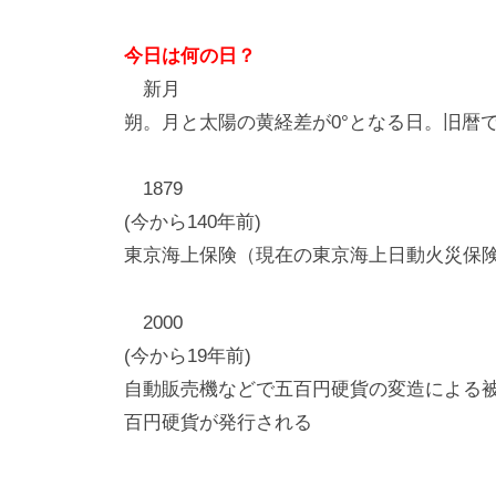
今日は何の日？
新月
朔。月と太陽の黄経差が0°となる日。旧暦
1879
(今から140年前)
東京海上保険（現在の東京海上日動火災保
2000
(今から19年前)
自動販売機などで五百円硬貨の変造による
百円硬貨が発行される