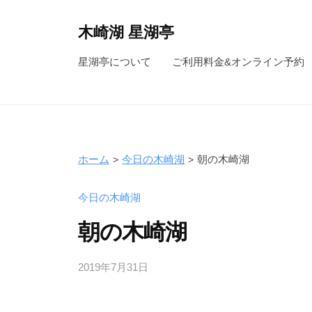
コ
ン
木崎湖 星湖亭
テ
長
星湖亭について
ご利用料金&オンライン予約
ン
野
ツ
県
へ
大
ス
町
キ
市
ホーム
今日の木崎湖
朝の木崎湖
ッ
の
レ
プ
今日の木崎湖
ン
朝の木崎湖
タ
ル
2019年7月31日
b
ボ
y
ー
s