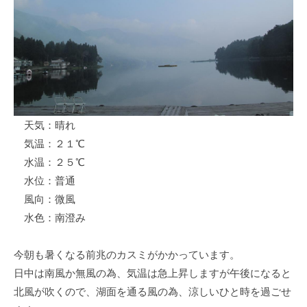
ス
i
ボ
_
ー
w
ト
e
/
b
ス
ワ
天気：晴れ
ン
気温：２１℃
ボ
ー
水温：２５℃
ト
水位：普通
/
風向：微風
貸
水色：南澄み
し
竿
今朝も暑くなる前兆のカスミがかかっています。
/
日中は南風か無風の為、気温は急上昇しますが午後になると
ウ
北風が吹くので、湖面を通る風の為、涼しいひと時を過ごせ
エ