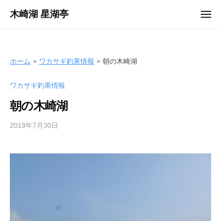
ュ
コ
ー
木崎湖 星湖亭
メ
ン
ニ
長
ュ
テ
ー
野
ン
県
ツ
ホーム
ワカサギ釣果情報
朝の木崎湖
大
へ
町
ワカサギ釣果情報
ス
市
キ
の
朝の木崎湖
ッ
レ
プ
2019年7月30日
b
ン
y
タ
s
ル
e
ボ
i
ー
k
ト
o
/
t
バ
e