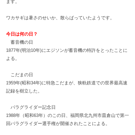
ます。
イ
ク
ワカサギは暑さのせいか、散らばっていたようです。
ボ
ー
ド
今日は何の日？
蓄音機の日
1877年(明治10年)にエジソンが蓄音機の特許をとったことに
よる。
こだまの日
1959年(昭和34年)に特急こだまが、狭軌鉄道での世界最高速
記録を樹立した。
パラグライダー記念日
1988年（昭和63年）のこの日、福岡県北九州市皿倉山で第一
回パラグライダー選手権が開催されたことによる。